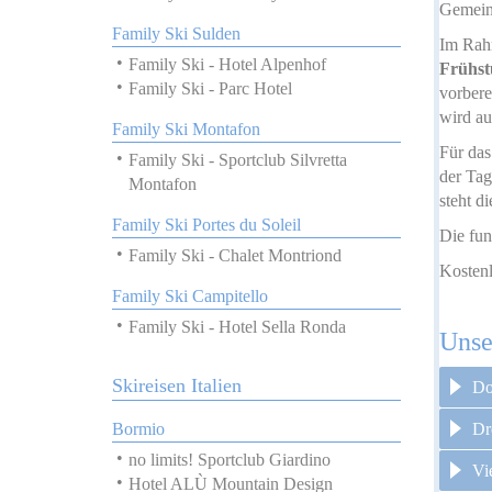
Gemein
Family Ski Sulden
Im Rahm
Family Ski - Hotel Alpenhof
Frühst
Family Ski - Parc Hotel
vorbere
wird au
Family Ski Montafon
Für das
Family Ski - Sportclub Silvretta
der Tag
Montafon
steht d
Family Ski Portes du Soleil
Die fun
Family Ski - Chalet Montriond
Kosten
Family Ski Campitello
Family Ski - Hotel Sella Ronda
Unse
Skireisen Italien
Do
Dr
Bormio
no limits! Sportclub Giardino
Vi
Hotel ALÙ Mountain Design