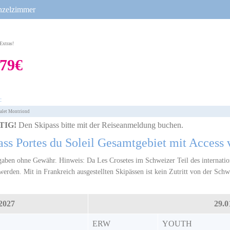
nzelzimmer
 Extras!
79€
t:
alet Montriond
TIG!
Den Skipass bitte mit der Reiseanmeldung buchen.
ass Portes du Soleil Gesamtgebiet mit Access 
aben ohne Gewähr. Hinweis: Da Les Crosetes im Schweizer Teil des internation
werden. Mit in Frankreich ausgestellten Skipässen ist kein Zutritt von der Schw
2027
29.0
ERW
YOUTH