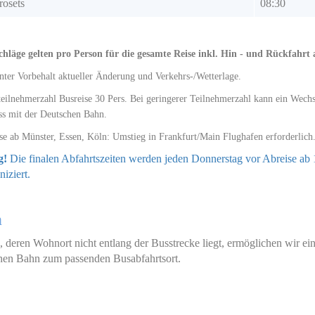
rosets
08:30
chläge gelten pro Person für die gesamte Reise inkl. Hin - und Rückfahrt 
nter Vorbehalt aktueller Änderung und Verkehrs-/Wetterlage.
eilnehmerzahl Busreise 30 Pers. Bei geringerer Teilnehmerzahl kann ein Wechse
s mit der Deutschen Bahn.
se ab Münster, Essen, Köln: Umstieg in Frankfurt/Main Flughafen erforderlich
g!
Die finalen Abfahrtszeiten werden jeden Donnerstag vor Abreise ab 1
iziert.
n
e, deren Wohnort nicht entlang der Busstrecke liegt, ermöglichen wir e
hen Bahn zum passenden Busabfahrtsort.