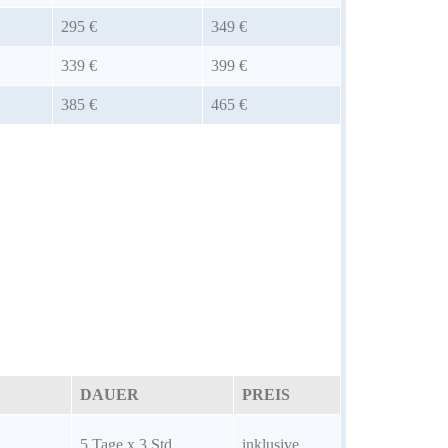
295 €
349 €
339 €
399 €
385 €
465 €
DAUER
PREIS
5 Tage x 3 Std.
inklusive