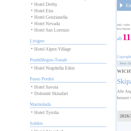
Hotel Derby
Ei
Hotel Eira
Hotel Genzianella
Hotel Nevada
inkl. vieler
Erw/Woche
Hotel San Lorenzo
11
ab
Livigno
Hotel Alpen Village
Copyrigh
Pontidilegno-Tonale
Fotos: Ch
Hotel Negritella Eden
WICH
Passo Pordoi
Skip
Hotel Savoia
Alle Ang
Dolomiti Skisafari
benutzt 
Marmolada
Hotel Tyrolia
2026/
Sulden