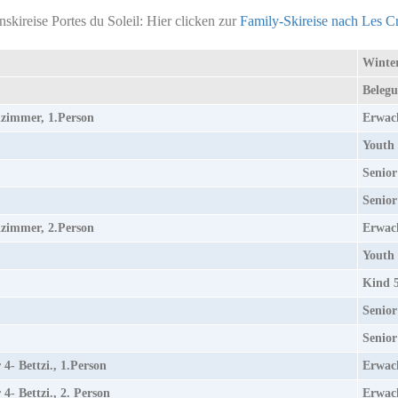
nskireise Portes du Soleil: Hier clicken zur
Family-Skireise nach Les Cr
Winter
Belegu
zimmer, 1.Person
Erwach
Youth 
Senior
Senior
zimmer, 2.Person
Erwach
Youth 
Kind 5
Senior
Senior
 4- Bettzi., 1.Person
Erwach
 4- Bettzi., 2. Person
Erwach