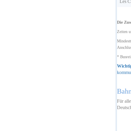
Les C
Die Zus
Zeiten u
Mindestt
Anschlus
* Busrei
Wichti
kommun
Bah
Für all
Deutsc