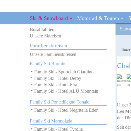
Ski & Snowboard
Motorrad & Touren
Direkt
Starts
Busabfahrten
Unsere Motorradreisen
Unsere Sonnenziele
Unsere Aktiv & Familien-Reisen
Groups- & Incoming / Gruppen- & Incentivereisen
Über uns
Busabfahrten
zum
Unsere Skireisen
Bikers Dream Tour
Unsere Skireisen
ITALIEN
FAMILIENSKIREISEN
KONTAKT
Inhalt
Motorradreisen Termine
FAMILIENSKIREISEN
Familienskireisen
Liparische Inseln
Unsere Familienskireisen
Agenturinfo
Unter
NORDAMERIKA
Unsere Familienskireisen
Sardinien
Family Ski Bormio
Kontakt
Unsere Familienskireisen
Family Ski Bormio
USA
Family Ski Pontedilegno Tonale
info
SERVICE
Family Ski Pontedilegno Tonale
Familiy Ski Campitello
Family Ski Bormio
Chal
Reiseservice
Family Ski Marmolada
Family Ski Marmolada
ASIEN
Family Ski - Sportclub Giardino
Reiseanfrage
Family Ski Sulden
Family Ski Sulden
Nepal
Family Ski - Hotel Derby
Family Ski Montafon
Family Ski Montafon
Himalaya
Family Ski - Hotel Eira
Family Ski Portes du Soleil
Tibet
Family Ski - Hotel ALÙ Mountain
Family Ski Campitello
Bhutan
Indien
Family Ski Pontedilegno Tonale
Unser
Vietnam
Family Ski - Hotel Negritella Eden
Les Mo
Thailand
der Tür
Family Ski Marmolada
Seit de
Family Ski - Hotel Tyrolia