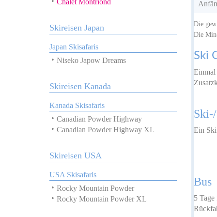
Chalet Montriond
Anfäng
Die gew
Skireisen Japan
Die Mind
Japan Skisafaris
Ski 
Niseko Japow Dreams
Einmal 
Zusatzk
Skireisen Kanada
Kanada Skisafaris
Ski-
Canadian Powder Highway
Canadian Powder Highway XL
Ein Ski
Skireisen USA
USA Skisafaris
Bus
Rocky Mountain Powder
5 Tage 
Rocky Mountain Powder XL
Rückfa