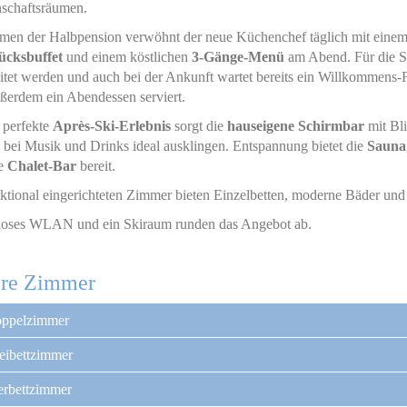
schaftsräumen.
en der Halbpension verwöhnt der neue Küchenchef täglich mit einem 
ücksbuffet
und einem köstlichen
3-Gänge-Menü
am Abend. Für die 
itet werden und auch bei der Ankunft wartet bereits ein Willkommens-
ßerdem ein Abendessen serviert.
 perfekte
Après-Ski-Erlebnis
sorgt die
hauseigene Schirmbar
mit Bli
 bei Musik und Drinks ideal ausklingen. Entspannung bietet die
Sauna
ie
Chalet-Bar
bereit.
ktional eingerichteten Zimmer bieten Einzelbetten, moderne Bäder und
loses WLAN und ein Skiraum runden das Angebot ab.
re Zimmer
ppelzimmer
eibettzimmer
erbettzimmer