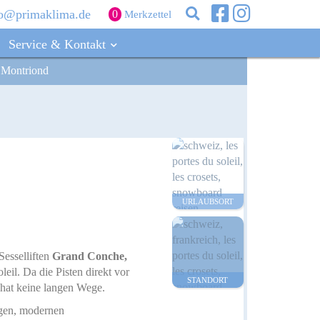
fo@primaklima.de
0
Merkzettel
Suche
Service & Kontakt
Search
 Montriond
this
N JAPAN
site
faris
EN KANADA
afaris
N USA
aris
URLAUBSORT
IALS & SKIADVENTURES
afaris
afaris
 Sesselliften
Grand Conche,
faris
il. Da die Pisten direkt vor
STANDORT
kisafaris
 hat keine langen Wege.
igen, modernen