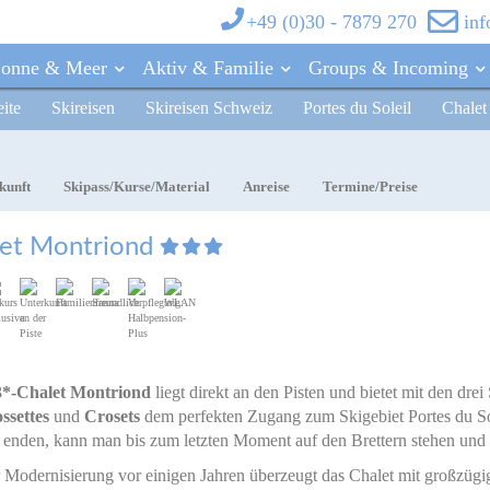
+49 (0)30 - 7879 270
in
Sonne & Meer
Aktiv & Familie
Groups & Incoming
eite
Skireisen
Skireisen Schweiz
Portes du Soleil
Chalet
SKIREISEN ITALIEN
AFRIKA
SKISPECIALS & SKIADVENTURES
RECHTLICHES
SKIREISE
Bormio
Südafrika
Unsere Skisafaris
Reisebedingungen Reiseveranstalter
Japan Skisa
Livigno
Namibia
Kanada Skisafaris
Reisebedingungen Reisevermittler
kunft
Skipass/Kurse/Material
Anreise
Termine/Preise
Pontidilegno-Tonale
Dolomiten Skisafaris
Impressum
SKIREIS
NAHER OSTEN
Passo Pordoi
Kanada Skis
SONSTIGES
Oman
Marmolada
et Montriond
Icon-Legende
Sulden
SKIREISE
Campitello
EUROPA
USA Skisaf
Teneriffa
SKIREISEN FRANKREICH
Zypern
Les 3 Vallées
SKISPEC
Unsere Skis
SKIREISEN ÖSTERREICH
Kanada Skis
3*-Chalet Montriond
liegt direkt an den Pisten und bietet mit den drei
Japan Skisa
ssettes
und
Crosets
dem perfekten Zugang zum Skigebiet Portes du Sole
Montafon
Dolomiten S
 enden, kann man bis zum letzten Moment auf den Brettern stehen und
SKIREISEN SCHWEIZ
r Modernisierung vor einigen Jahren überzeugt das Chalet mit großzüg
Portes du Soleil