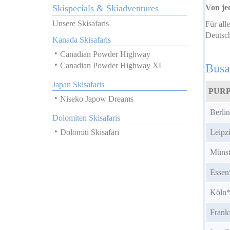
Von je
Skispecials & Skiadventures
Unsere Skisafaris
Für all
Deutsc
Kanada Skisafaris
Canadian Powder Highway
Canadian Powder Highway XL
Busa
Japan Skisafaris
PURP
Niseko Japow Dreams
Berlin
Dolomiten Skisafaris
Leipz
Dolomiti Skisafari
Münst
Essen
Köln
Frank