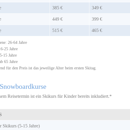
e
385 €
349 €
e
449 €
399 €
e
515 €
465 €
ene: 26-64 Jahre
16-25 Jahre
5-15 Jahre
ab 65 Jahre
d für den Preis ist das jeweilige Alter beim ersten Skitag.
/Snowboardkurse
sem Reisetermin ist ein Skikurs für Kinder bereits inkludiert.*
S
 Skikurs (5-15 Jahre)