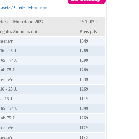
osets / Chalet Montriond
ferien Montriond 2027
29.1.-07.2.
ng des Zimmers mit:
Preis p.P.
sene/r
1349
16 - 25 J.
1269
 65 - 74J.
1299
 ab 75 J.
1269
sene/r
1349
16 - 25 J.
1269
 - 15 J.
1129
 65 - 74J.
1299
 ab 75 J.
1269
sene/r
1179
sene/r
1179