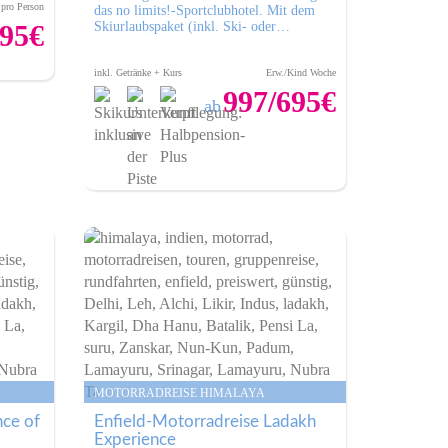
 pro Person
das no limits!-Sportclubhotel. Mit dem
595€
Skiurlaubspaket (inkl. Ski- oder…
bot
inkl. Getränke + Kurs
Erw./Kind Woche
997/695€
ab
Zum Angebot
!! NEUES ROUTING !!
14 Tage / 1.890 km
inkl. der 3 höchsten Pässe der
Welt
Zanskar Valley
MOTORRADREISE HIMALAYA
nce of
Enfield-Motorradreise Ladakh
Experience