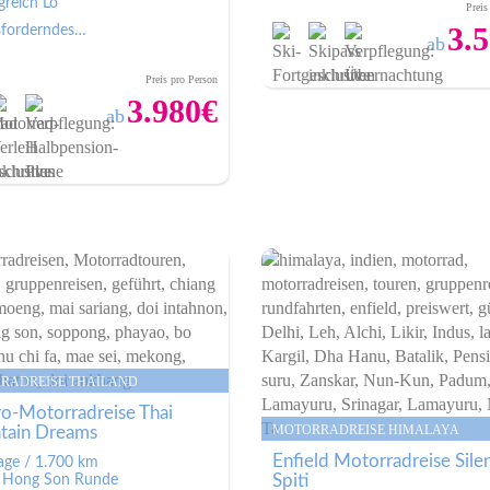
greich Lo
Preis
3.
forderndes…
ab
Zum Ange
Preis pro Person
3.980€
ab
Zum Angebot
 Tage / 1.700 km
15 Tage / 1.665 km
e Hong Son Runde
Lahaul
ldenes Dreieck
Spiti Valley
RADREISE THAILAND
ang Rai
Rohtang Pass
o-Motorradreise Thai
MOTORRADREISE HIMALAYA
tain Dreams
Enfield Motorradreise Sile
age / 1.700 km
Spiti
 Hong Son Runde