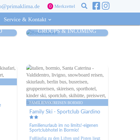
fo@primaklima.de
0
Merkzettel
Suche
Service & Kontakt
Search
D
GROUPS & INCOMING
this
N JAPAN
site
faris
EN KANADA
afaris
N USA
aris
age
IALS & SKIADVENTURES
FAMILIENSKIREISEN BORMIO
afaris
e
afaris
Family Ski - Sportclub Giardino
faris
kisafaris
Familienurlaub im no limits!-eigenen
Sportclubhotel in Bormio!
Fußläufig zu den Liften und Pisten liegt