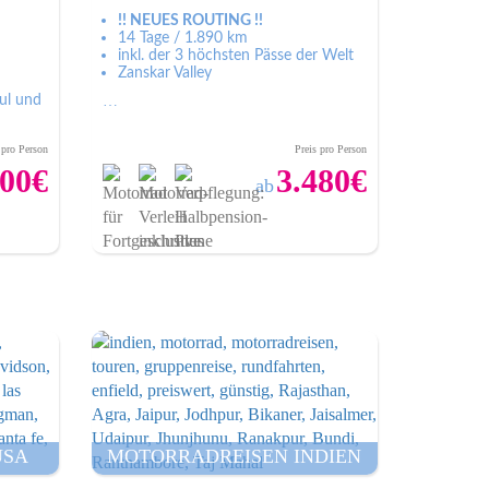
!! NEUES ROUTING !!
14 Tage / 1.890 km
inkl. der 3 höchsten Pässe der Welt
Zanskar Valley
ul und
…
 pro Person
Preis pro Person
000€
3.480€
ab
bot
Zum Angebot
USA
MOTORRADREISEN INDIEN