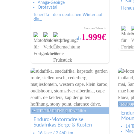
Köni
Anaga-Gebirge
Orotavatal
Heraus
Teneriffa - dem deutschen Winter auf
die…
Preis pro Fahrer:in
1.999€
ab
Zum Angebot
16 Tage / 2.460 km
14
Kapstadt
Ma
Garden Route
Go
Big 5 Safaris
MOTOR
Chi
MOTORRADREISE SÜDAFRIKA
Endur
Moun
Enduro-Motorradreise
Südafrikas Berge & Küsten
14 T
Mae
16 Tage / 2.460 km