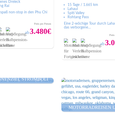
enes Dreieck
15 Tage / 1.665 km
ng Rai
Lahaul
spaß non-stop in den Phu Chi
Spiti Valley
Rohtang Pass
Eine 2-wöchige Tour durch Laha
Preis pro Person
das verborgene…
3.480€
ab
Preis
3.
Zum Angebot
ab
Zum Ange
NNENZIEL STROMBOLI
MOTORRADREISEN 