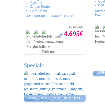
Gold
Kapstadt
Chia
Garden Route
Big 5 Safaris
Kurven
Fa…
Alle Highlights Südafrikas in einer…
Preis pro Person
4.695€
ab
Zum Angebot
Specials
SO
MOTORRADREISEN NEPAL