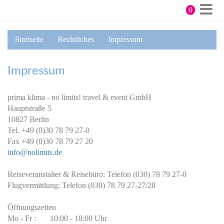
Direkt
0
zum
Me
Inhalt
Startseite
Rechtliches
Impressum
Impressum
prima klima - no limits! travel & event GmbH
Hauptstraße 5
10827 Berlin
Tel. +49 (0)30 78 79 27-0
Fax +49 (0)30 78 79 27 20
info@nolimits.de
Reiseveranstalter & Reisebüro: Telefon (030) 78 79 27-0
Flugvermittlung: Telefon (030) 78 79 27-27/28
Öffnungszeiten
Mo - Fr : 10:00 - 18:00 Uhr